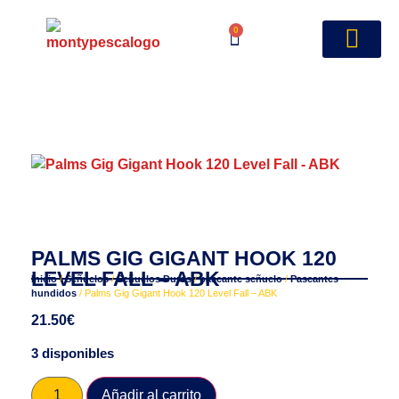
0
PALMS GIG GIGANT HOOK 120
LEVEL FALL – ABK
Inicio
/
Señuelos
/
Señuelos Duros
/
paseante señuelo
/
Paseantes
hundidos
/ Palms Gig Gigant Hook 120 Level Fall – ABK
21.50
€
3 disponibles
Añadir al carrito