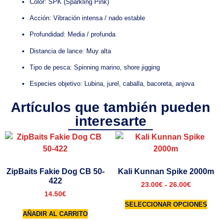
Color: SPK (Sparkling Pink)
Acción: Vibración intensa / nado estable
Profundidad: Media / profunda
Distancia de lance: Muy alta
Tipo de pesca: Spinning marino, shore jigging
Especies objetivo: Lubina, jurel, caballa, bacoreta, anjova
Artículos que también pueden
interesarte
ZipBaits Fakie Dog CB 50-
Kali Kunnan Spike 2000m
422
23.00
€
-
26.00
€
14.50
€
SELECCIONAR OPCIONES
AÑADIR AL CARRITO