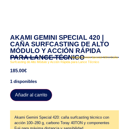
AKAMI GEMINI SPECIAL 420 |
CAÑA SURFCASTING DE ALTO
MÓDULO Y ACCIÓN RÁPIDA
PARA LANCE TÉCNICO
Inicio
/
Surfcasting
/
Cañas surfcasting
/ Akami Gemini Special 420 | Caña
Surfcasting de Alto Módulo y Acción Rápida para Lance Técnico
185.00
€
1 disponibles
Añadir al carrito
Akami Gemini Special 420: caña surfcasting técnico con
acción 100–280 g, carbono Toray 40TON y componentes
Fuji para máxima distancia y sensibilidad.