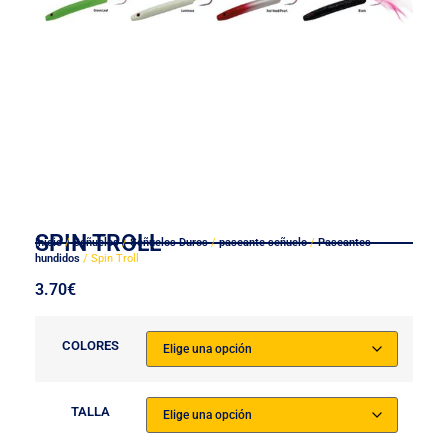
SPIN TROLL
Inicio
/
Señuelos
/
Señuelos Duros
/
paseante señuelo
/
Paseantes
hundidos
/ Spin Troll
3.70
€
COLORES
TALLA