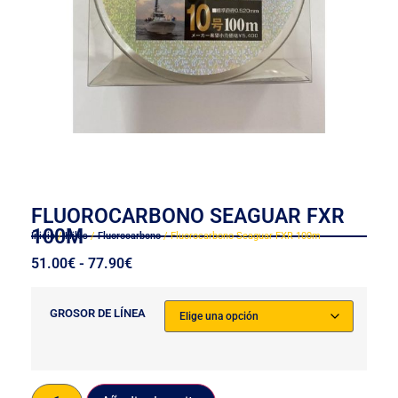
FLUOROCARBONO SEAGUAR FXR
100M
Inicio
/
Hilos
/
Fluorocarbono
/ Fluorocarbono Seaguar FXR 100m
51.00
€
-
77.90
€
GROSOR DE LÍNEA