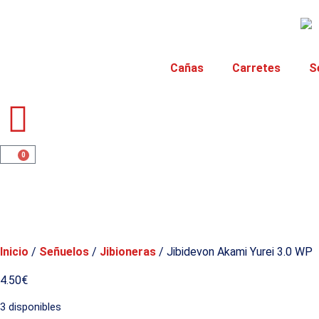
Cañas
Carretes
S
0
Inicio
/
Señuelos
/
Jibioneras
/ Jibidevon Akami Yurei 3.0 WP
4.50
€
3 disponibles