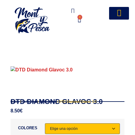
0
DTD DIAMOND GLAVOC 3.0
Inicio
/
Señuelos
/
Jibioneras
/ DTD Diamond Glavoc 3.0
8.50
€
COLORES