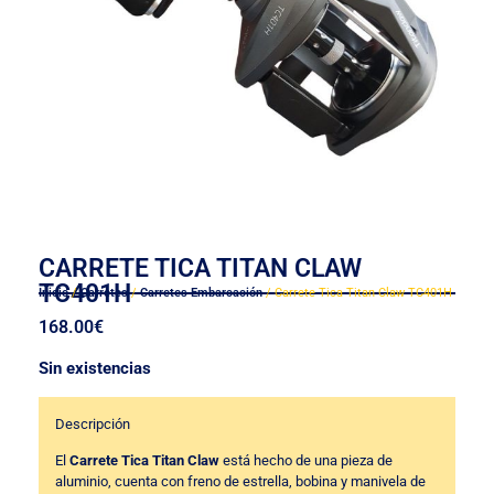
CARRETE TICA TITAN CLAW
TC401H
Inicio
/
Carretes
/
Carretes Embarcación
/ Carrete Tica Titan Claw TC401H
168.00
€
Sin existencias
Descripción
El
Carrete Tica Titan Claw
está hecho de una pieza de
aluminio, cuenta con freno de estrella, bobina y manivela de