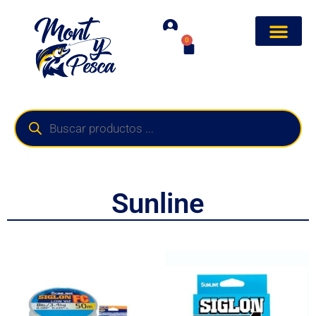
0
Sunline