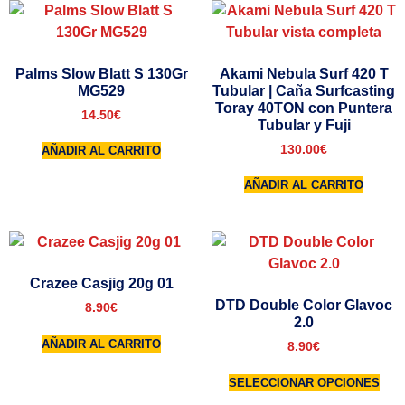
Palms Slow Blatt S 130Gr
Akami Nebula Surf 420 T
MG529
Tubular | Caña Surfcasting
Toray 40TON con Puntera
14.50
€
Tubular y Fuji
130.00
€
AÑADIR AL CARRITO
AÑADIR AL CARRITO
Crazee Casjig 20g 01
DTD Double Color Glavoc
8.90
€
2.0
AÑADIR AL CARRITO
8.90
€
SELECCIONAR OPCIONES