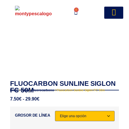
0
FLUOCARBON SUNLINE SIGLON
FC 50M
Inicio
/
Hilos
/
Fluorocarbono
/ Fluocarbon Sunline Siglon FC 50m
7.50
€
-
29.90
€
GROSOR DE LÍNEA