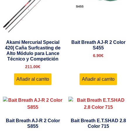
Akami Mercurial Special
Bait Breath AJ-R 2 Color
420| Caña Surfcasting de
S455
Alto Módulo para Lance
6.90
€
Técnico y Competición
211.00
€
Añadir al carrito
Añadir al carrito
Bait Breath AJ-R 2 Color
Bait Breath E.T.SHAD 2.8
S855
Color 715