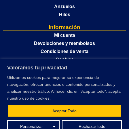
Anzuelos
Hilos
Información
Mi cuenta
Devoluciones y reembolsos
Condiciones de venta
Cookies
Valoramos tu privacidad
Política de privacidad
Utilizamos cookies para mejorar su experiencia de
navegación, ofrecer anuncios o contenido personalizados y
analizar nuestro tráfico. Al hacer clic en "Aceptar todo", acepta
nuestro uso de cookies.
Aceptar Todo
El desarrollo y optimización de este sitio web ha sido financiado por la Unión
Personalizar
Rechazar todo
Europea – Next Generation EU