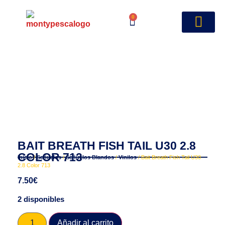
0
BAIT BREATH FISH TAIL U30 2.8
COLOR 713
Inicio
/
Señuelos
/
Señuelos Blandos
/
Vinilos
/ Bait Breath Fish Tail U30
2.8 Color 713
7.50
€
2 disponibles
Añadir al carrito