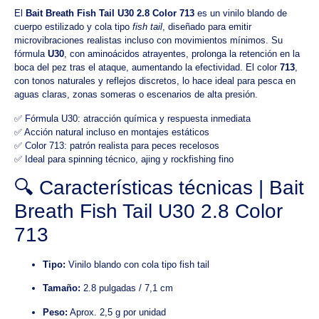
El
Bait Breath Fish Tail U30 2.8 Color 713
es un vinilo blando de
cuerpo estilizado y cola tipo
fish tail
, diseñado para emitir
microvibraciones realistas incluso con movimientos mínimos. Su
fórmula
U30
, con aminoácidos atrayentes, prolonga la retención en la
boca del pez tras el ataque, aumentando la efectividad. El color
713
,
con tonos naturales y reflejos discretos, lo hace ideal para pesca en
aguas claras, zonas someras o escenarios de alta presión.
✅ Fórmula U30: atracción química y respuesta inmediata
✅ Acción natural incluso en montajes estáticos
✅ Color 713: patrón realista para peces recelosos
✅ Ideal para spinning técnico, ajing y rockfishing fino
🔍 Características técnicas | Bait
Breath Fish Tail U30 2.8 Color
713
Tipo:
Vinilo blando con cola tipo fish tail
Tamaño:
2.8 pulgadas / 7,1 cm
Peso:
Aprox. 2,5 g por unidad