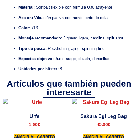
Material:
Softbait flexible con fórmula U30 atrayente
Acción:
Vibración pasiva con movimiento de cola
Color:
713
Montaje recomendado:
Jighead ligera, carolina, split shot
Tipo de pesca:
Rockfishing, ajing, spinning fino
Especies objetivo:
Jurel, sargo, oblada, doncellas
Unidades por blister:
8
Artículos que también pueden
interesarte
Urfe
Sakura Egi Leg Bag
1.00
€
45.00
€
AÑADIR AL CARRITO
AÑADIR AL CARRITO