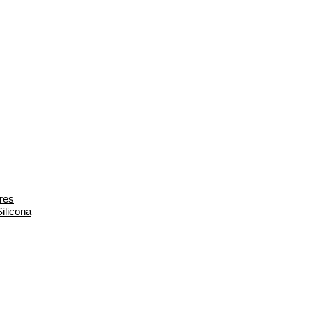
res
ilicona