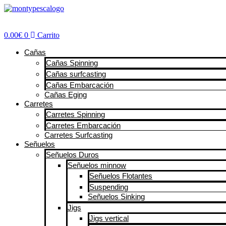
Ir
al
contenido
0.00
€
0
Carrito
Cañas
Cañas Spinning
Cañas surfcasting
Cañas Embarcación
Cañas Eging
Carretes
Carretes Spinning
Carretes Embarcación
Carretes Surfcasting
Señuelos
Señuelos Duros
Señuelos minnow
Señuelos Flotantes
Suspending
Señuelos Sinking
Jigs
Jigs vertical