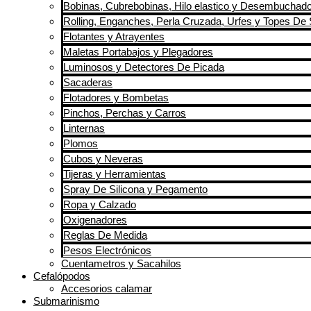
Bobinas, Cubrebobinas, Hilo elastico y Desembuchad
Rolling, Enganches, Perla Cruzada, Urfes y Topes De 
Flotantes y Atrayentes
Maletas Portabajos y Plegadores
Luminosos y Detectores De Picada
Sacaderas
Flotadores y Bombetas
Pinchos, Perchas y Carros
Linternas
Plomos
Cubos y Neveras
Tijeras y Herramientas
Spray De Silicona y Pegamento
Ropa y Calzado
Oxigenadores
Reglas De Medida
Pesos Electrónicos
Cuentametros y Sacahilos
Cefalópodos
Accesorios calamar
Submarinismo