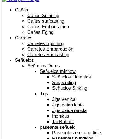
Cañas
Cañas Spinning
Cañas surfcasting
Cañas Embarcación
Cañas Eging
Carretes
Carretes Spinning
Carretes Embarcación
Carretes Surfcasting
Señuelos
Señuelos Duros
Señuelos minnow
Señuelos Flotantes
Suspending
Señuelos Sinking
Jigs
Jigs vertical
Jigs caída lenta
Jigs caída rápida
Inchikus
Tai Rubber
paseante señuelo
Paseantes en superficie
Paseantes hundidos