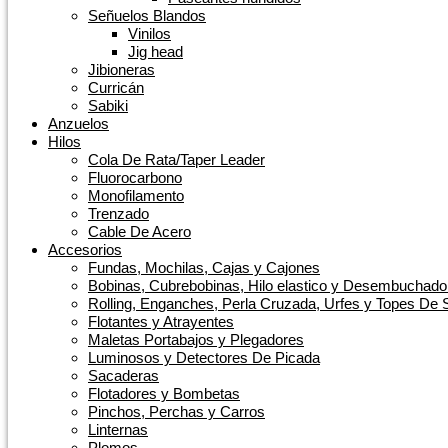
Señuelos Blandos
Vinilos
Jig head
Jibioneras
Curricán
Sabiki
Anzuelos
Hilos
Cola De Rata/Taper Leader
Fluorocarbono
Monofilamento
Trenzado
Cable De Acero
Accesorios
Fundas, Mochilas, Cajas y Cajones
Bobinas, Cubrebobinas, Hilo elastico y Desembuchado
Rolling, Enganches, Perla Cruzada, Urfes y Topes De S
Flotantes y Atrayentes
Maletas Portabajos y Plegadores
Luminosos y Detectores De Picada
Sacaderas
Flotadores y Bombetas
Pinchos, Perchas y Carros
Linternas
Plomos