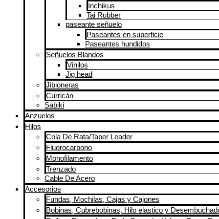
Inchikus
Tai Rubber
paseante señuelo
Paseantes en superficie
Paseantes hundidos
Señuelos Blandos
Vinilos
Jig head
Jibioneras
Curricán
Sabiki
Anzuelos
Hilos
Cola De Rata/Taper Leader
Fluorocarbono
Monofilamento
Trenzado
Cable De Acero
Accesorios
Fundas, Mochilas, Cajas y Cajones
Bobinas, Cubrebobinas, Hilo elastico y Desembuchad