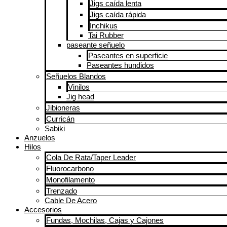
Jigs caída lenta
Jigs caída rápida
Inchikus
Tai Rubber
paseante señuelo
Paseantes en superficie
Paseantes hundidos
Señuelos Blandos
Vinilos
Jig head
Jibioneras
Curricán
Sabiki
Anzuelos
Hilos
Cola De Rata/Taper Leader
Fluorocarbono
Monofilamento
Trenzado
Cable De Acero
Accesorios
Fundas, Mochilas, Cajas y Cajones