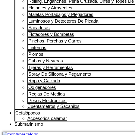
Rolling, Enganches, Perla Cruzada, Urfes y Topes De 
Flotantes y Atrayentes
Maletas Portabajos y Plegadores
Luminosos y Detectores De Picada
Sacaderas
Flotadores y Bombetas
Pinchos, Perchas y Carros
Linternas
Plomos
Cubos y Neveras
Tijeras y Herramientas
Spray De Silicona y Pegamento
Ropa y Calzado
Oxigenadores
Reglas De Medida
Pesos Electrónicos
Cuentametros y Sacahilos
Cefalópodos
Accesorios calamar
Submarinismo