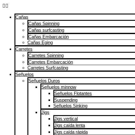
Cañas
Cañas Spinning
Cañas surfcasting
Cañas Embarcación
Cañas Eging
Carretes
Carretes Spinning
Carretes Embarcación
Carretes Surfcasting
Señuelos
Señuelos Duros
Señuelos minnow
Señuelos Flotantes
Suspending
Señuelos Sinking
Jigs
Jigs vertical
Jigs caída lenta
Jigs caída rápida