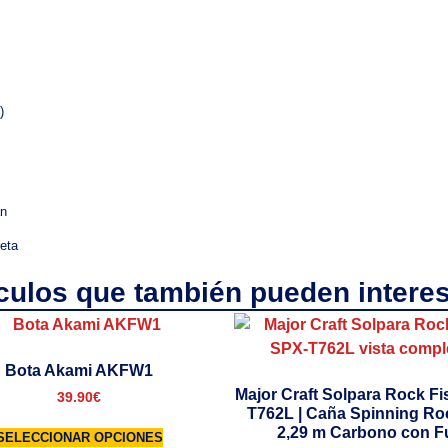
)
án
eta
ículos que también pueden interes
Bota Akami AKFW1
Major Craft Solpara Rock F
39.90
€
T762L | Caña Spinning Ro
2,29 m Carbono con Fu
SELECCIONAR OPCIONES