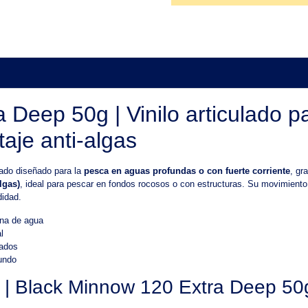
 Deep 50g | Vinilo articulado 
aje anti-algas
lado diseñado para la
pesca en aguas profundas o con fuerte corriente
, gr
lgas)
, ideal para pescar en fondos rocosos o con estructuras. Su movimiento n
didad.
na de agua
l
cados
fundo
as | Black Minnow 120 Extra Deep 50