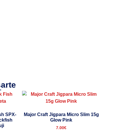
arte
ish SPX-
Major Craft Jigpara Micro Slim 15g
ckfish
Glow Pink
ji
7.00
€