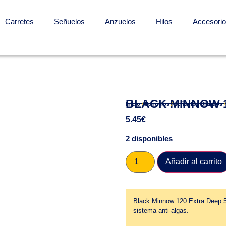
Carretes
Señuelos
Anzuelos
Hilos
Accesori
BLACK MINNOW 1
Inicio
/
Señuelos
/
Señuelos Blandos
5.45
€
2 disponibles
Añadir al carrito
Black Minnow 120 Extra Deep 50
sistema anti-algas.