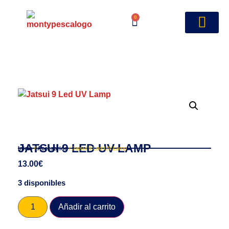
0
JATSUI 9 LED UV LAMP
Inicio
/
Accesorios
/ Jatsui 9 Led UV Lamp
13.00
€
3 disponibles
Añadir al carrito