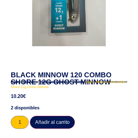
BLACK MINNOW 120 COMBO
SHORE 12G GHOST MINNOW
Inicio
/
Señuelos
/
Señuelos Blandos
/
Vinilos
/ Black Minnow 120 Combo
Shore 12g Ghost Minnow
10.20
€
2 disponibles
Añadir al carrito