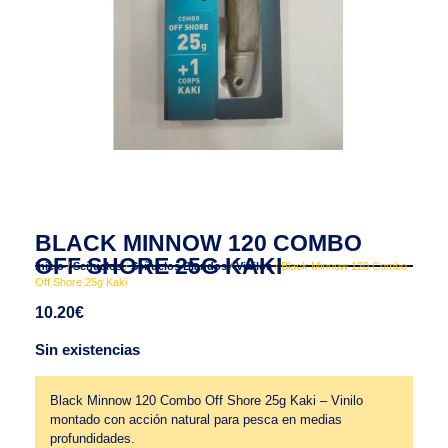
BLACK MINNOW 120 COMBO
OFF SHORE 25G KAKI
Inicio
/
Señuelos
/
Señuelos Blandos
/
Vinilos
/ Black Minnow 120 Combo
Off Shore 25g Kaki
10.20
€
Sin existencias
Black Minnow 120 Combo Off Shore 25g Kaki – Vinilo
montado con acción natural para pesca en medias
profundidades.