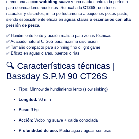
ofrece una acción
wobbling suave
y una caída controlada perfecta
para depredadores recelosos. Su acabado
CT26S
, con tonos
naturales y discretos, imita perfectamente a pequeños peces pasto,
siendo especialmente eficaz en
aguas claras o escenarios con alta
presión de pesca
.
✅ Hundimiento lento y acción realista para zonas técnicas
✅ Acabado natural CT26S para máxima discreción
✅ Tamaño compacto para spinning fino o light game
✅ Eficaz en aguas claras, puertos o rías
🔍 Características técnicas |
Bassday S.P.M 90 CT26S
Tipo:
Minnow de hundimiento lento (slow sinking)
Longitud:
90 mm
Peso:
9.6g
Acción:
Wobbling suave + caída controlada
Profundidad de uso:
Media agua / aguas someras