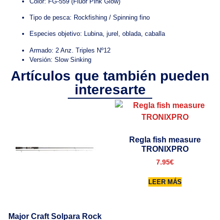
Color: FG-559 (Fluor Pink Glow)
Tipo de pesca: Rockfishing / Spinning fino
Especies objetivo: Lubina, jurel, oblada, caballa
Armado: 2 Anz. Triples Nº12
Versión: Slow Sinking
Artículos que también pueden
interesarte
Regla fish measure
TRONIXPRO
7.95
€
LEER MÁS
Major Craft Solpara Rock