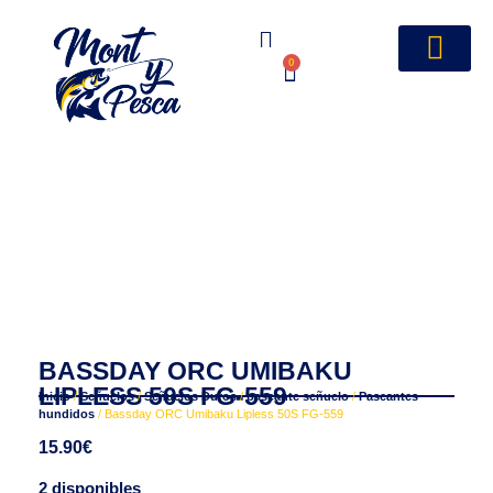
0
BASSDAY ORC UMIBAKU
LIPLESS 50S FG-559
Inicio
/
Señuelos
/
Señuelos Duros
/
paseante señuelo
/
Paseantes
hundidos
/ Bassday ORC Umibaku Lipless 50S FG-559
15.90
€
2 disponibles