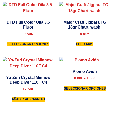
DTD Full Color Oita 3.5
Major Craft Jigpara TG
Fluor
18gr Chart Iwashi
9.50
€
9.90
€
SELECCIONAR OPCIONES
LEER MÁS
Plomo Avión
Yo-Zuri Crystal Minnow
0.80
€
-
1.00
€
Deep Diver 110F C4
SELECCIONAR OPCIONES
17.50
€
AÑADIR AL CARRITO