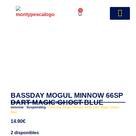
0
BASSDAY MOGUL MINNOW 66SP
DART MAGIC GHOST BLUE
Inicio
/
Señuelos
/
Señuelos Duros
/
Señuelos
minnow
/
Suspending
/ Bassday Mogul Minnow 66Sp Dart Magic Ghost
Blue
14.90
€
2 disponibles