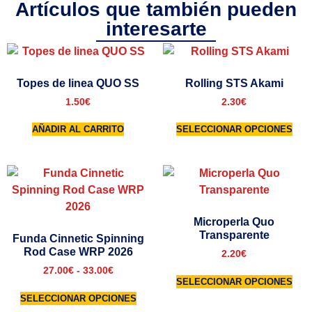
Artículos que también pueden
interesarte
Topes de linea QUO SS
Rolling STS Akami
1.50
€
2.30
€
AÑADIR AL CARRITO
SELECCIONAR OPCIONES
Microperla Quo
Transparente
Funda Cinnetic Spinning
Rod Case WRP 2026
2.20
€
27.00
€
-
33.00
€
SELECCIONAR OPCIONES
SELECCIONAR OPCIONES