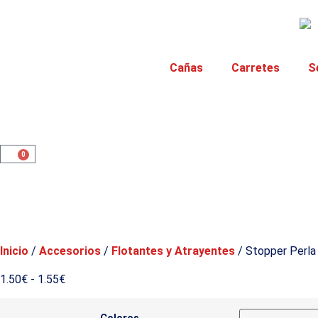
Cañas
Carretes
S
0
Inicio
/
Accesorios
/
Flotantes y Atrayentes
/ Stopper Perla
1.50
€
-
1.55
€