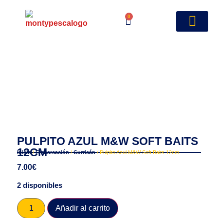
0
PULPITO AZUL M&W SOFT BAITS
12CM
Inicio
/
Embarcación
/
Curricán
/ Pulpito Azul M&W Soft Baits 12cm
7.00
€
2 disponibles
Añadir al carrito