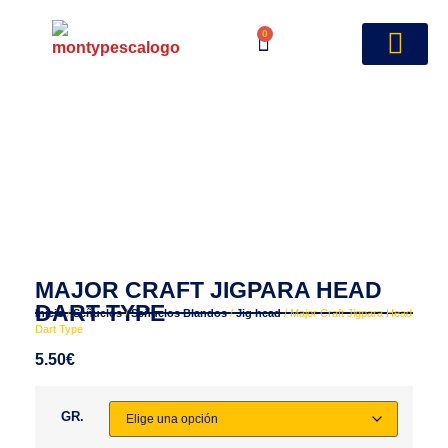
0
MAJOR CRAFT JIGPARA HEAD
DART TYPE
Inicio
/
Señuelos
/
Señuelos Blandos
/
Jig head
/ Major Craft Jigpara Head
Dart Type
5.50
€
GR.