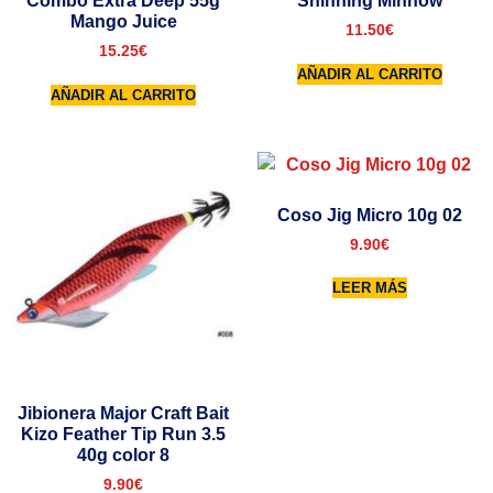
Combo Extra Deep 55g
Shinning Minnow
Mango Juice
11.50
€
15.25
€
AÑADIR AL CARRITO
AÑADIR AL CARRITO
Coso Jig Micro 10g 02
9.90
€
LEER MÁS
Jibionera Major Craft Bait
Kizo Feather Tip Run 3.5
40g color 8
9.90
€