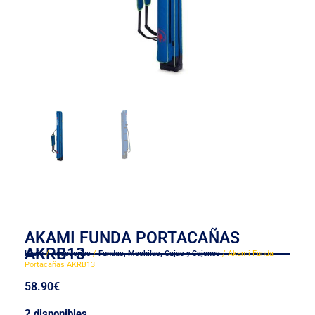
AKAMI FUNDA PORTACAÑAS
AKRB13
Inicio
/
Accesorios
/
Fundas, Mochilas, Cajas y Cajones
/ Akami Funda
Portacañas AKRB13
58.90
€
2 disponibles