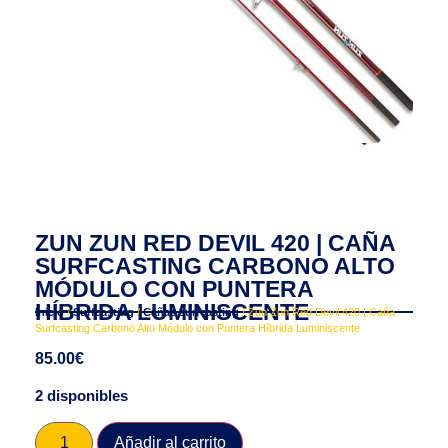
ZUN ZUN RED DEVIL 420 | CAÑA
SURFCASTING CARBONO ALTO
MÓDULO CON PUNTERA
HÍBRIDA LUMINISCENTE
Inicio
/
Surfcasting
/
Cañas surfcasting
/ Zun Zun Red Devil 420 | Caña
Surfcasting Carbono Alto Módulo con Puntera Híbrida Luminiscente
85.00
€
2 disponibles
Añadir al carrito