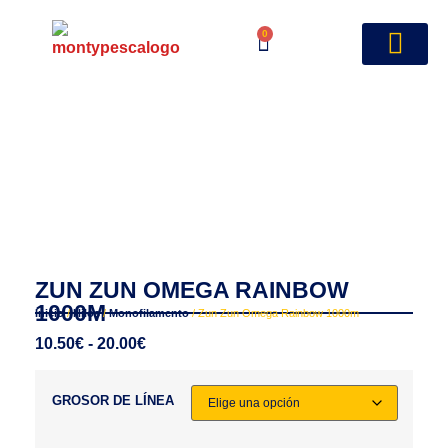
0
ZUN ZUN OMEGA RAINBOW
1000M
Inicio
/
Hilos
/
Monofilamento
/ Zun Zun Omega Rainbow 1000m
10.50
€
-
20.00
€
GROSOR DE LÍNEA