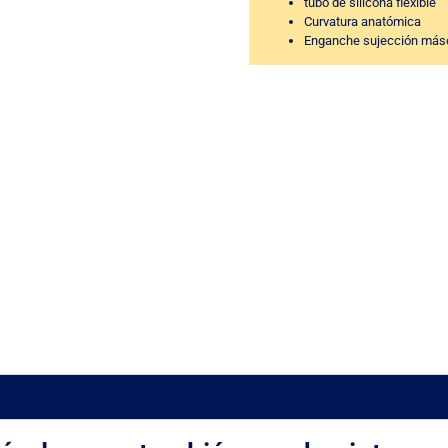
tubo de silicona flexible
Curvatura anatómica
Enganche sujección más