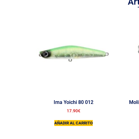
Ar
Ima Yoichi 80 012
Moli
17.90
€
AÑADIR AL CARRITO