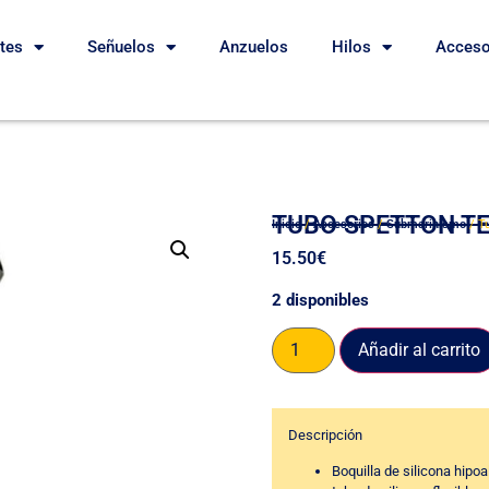
etes
Señuelos
Anzuelos
Hilos
Acceso
TUBO SPETTON T
Inicio
/
Accesorios
/
Submarinismo
/ T
15.50
€
2 disponibles
Añadir al carrito
Descripción
Boquilla de silicona hipoa