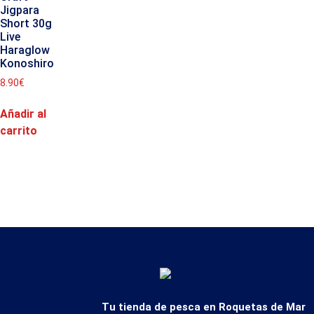
Jigpara
Short 30g
Live
Haraglow
Konoshiro
8.90
€
Añadir al
carrito
Tu tienda de pesca en Roquetas de Mar