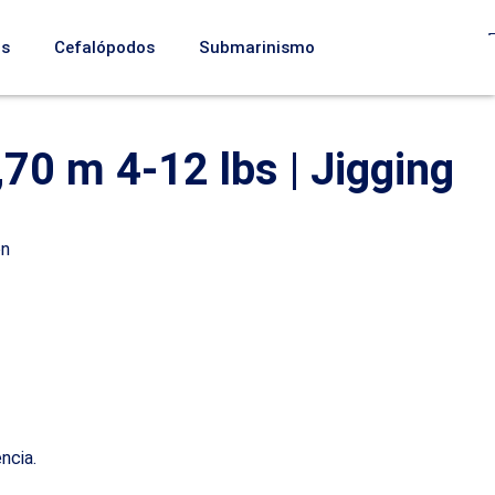
os
Cefalópodos
Submarinismo
70 m 4-12 lbs | Jigging
ón
ncia.