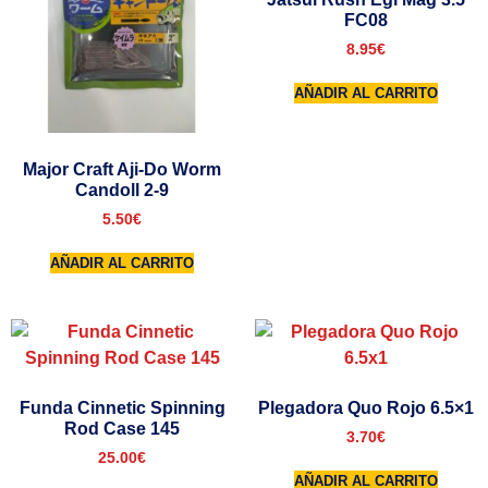
FC08
8.95
€
AÑADIR AL CARRITO
Major Craft Aji-Do Worm
Candoll 2-9
5.50
€
AÑADIR AL CARRITO
Funda Cinnetic Spinning
Plegadora Quo Rojo 6.5×1
Rod Case 145
3.70
€
25.00
€
AÑADIR AL CARRITO