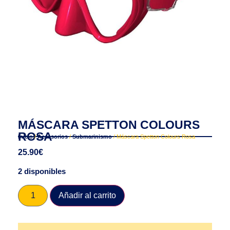
MÁSCARA SPETTON COLOURS
ROSA
Inicio
/
Accesorios
/
Submarinismo
/ Máscara Spetton Colours Rosa
25.90
€
2 disponibles
Añadir al carrito