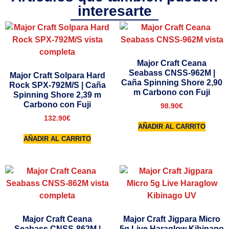
interesarte
Major Craft Ceana
Seabass CNSS-962M |
Major Craft Solpara Hard
Caña Spinning Shore 2,90
Rock SPX-792M/S | Caña
m Carbono con Fuji
Spinning Shore 2,39 m
Carbono con Fuji
98.90
€
132.90
€
AÑADIR AL CARRITO
AÑADIR AL CARRITO
Major Craft Ceana
Major Craft Jigpara Micro
Seabass CNSS-862M |
5g Live Haraglow Kibinago