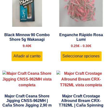
Black Minnow 90 Combo
Enganche Rápido Rosa
Shore 5g Wakasagi
Lumi
9.40
€
0.25
€
-
0.30
€
Añadir al carrito
Seleccionar opciones
Major Craft Ceana Shore
Major Craft Crostage
Jigging CNSS-962MH |
Allround Bream CRX-
Caña Shore Jigging 2,90 m
T782ML | Caña Spinning