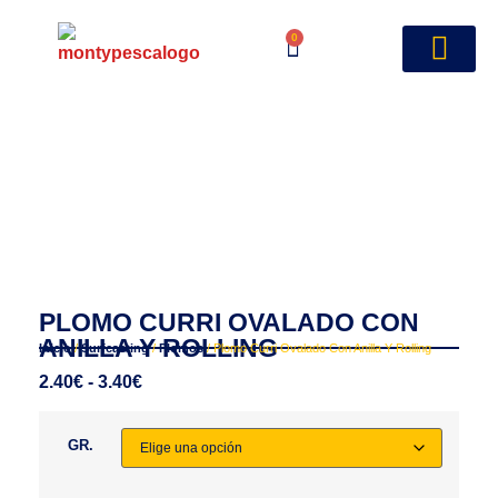
0
PLOMO CURRI OVALADO CON
ANILLA Y ROLLING
Inicio
/
Surfcasting
/
Plomos
/ Plomo Curri Ovalado Con Anilla Y Rolling
2.40
€
-
3.40
€
GR.