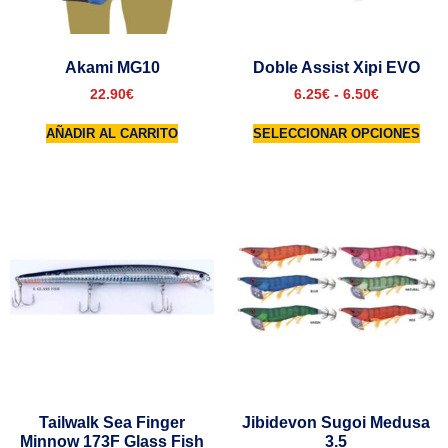
Akami MG10
Doble Assist Xipi EVO
22.90
€
6.25
€
-
6.50
€
AÑADIR AL CARRITO
SELECCIONAR OPCIONES
Tailwalk Sea Finger
Jibidevon Sugoi Medusa
Minnow 173F Glass Fish
3.5