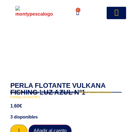
0
PERLA FLOTANTE VULKANA
FISHING LUZ AZUL Nº1
Inicio
/
Accesorios
/
Flotantes y Atrayentes
/ Perla Flotante Vulkana
Fishing Luz Azul Nº1
1.60
€
3 disponibles
Añadir al carrito