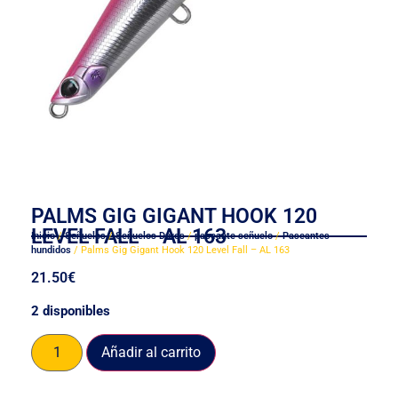
PALMS GIG GIGANT HOOK 120
LEVEL FALL – AL 163
Inicio
/
Señuelos
/
Señuelos Duros
/
paseante señuelo
/
Paseantes
hundidos
/ Palms Gig Gigant Hook 120 Level Fall – AL 163
21.50
€
2 disponibles
Añadir al carrito