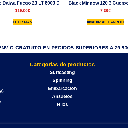
e Daiwa Fuego 23 LT 6000 D
Black Minnow 120 3 Cuerp
119.00
€
7.60
€
LEER MÁS
AÑADIR AL CARRITO
ENVÍO GRATUITO EN PEDIDOS SUPERIORES A 79,90
Categorías de productos
Surfcasting
Spinning
Embarcación
a)
Anzuelos
)
Hilos