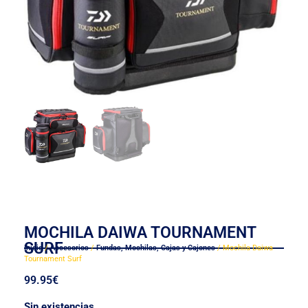
MOCHILA DAIWA TOURNAMENT
SURF
Inicio
/
Accesorios
/
Fundas, Mochilas, Cajas y Cajones
/ Mochila Daiwa
Tournament Surf
99.95
€
Sin existencias