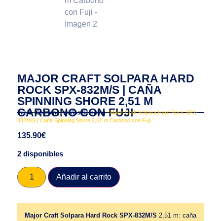
MAJOR CRAFT SOLPARA HARD
ROCK SPX-832M/S | CAÑA
SPINNING SHORE 2,51 M
CARBONO CON FUJI
Inicio
/
Spinning
/
Cañas Spinning
/ Major Craft Solpara Hard Rock SPX-
832M/S | Caña Spinning Shore 2,51 m Carbono con Fuji
135.90
€
2 disponibles
Añadir al carrito
Major Craft Solpara Hard Rock SPX-832M/S
2,51 m: caña