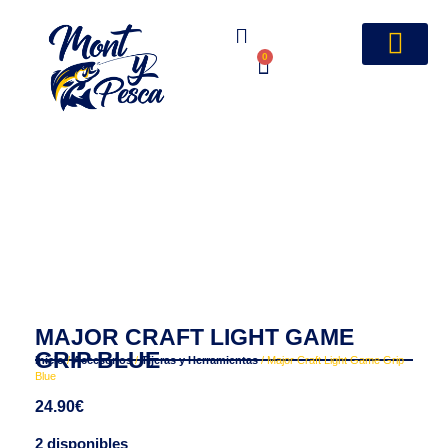
0
MAJOR CRAFT LIGHT GAME
GRIP BLUE
Inicio
/
Accesorios
/
Tijeras y Herramientas
/ Major Craft Light Game Grip
Blue
24.90
€
2 disponibles