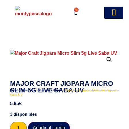
0
MAJOR CRAFT JIGPARA MICRO
SLIM 5G LIVE SABA UV
Inicio
/
Señuelos
/
Señuelos Duros
/ Major Craft Jigpara Micro Slim 5g Live
Saba UV
5.95
€
3 disponibles
Añadir al carrito