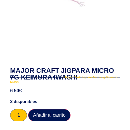
MAJOR CRAFT JIGPARA MICRO
7G KEIMURA IWASHI
Inicio
/
Señuelos
/
Señuelos Duros
/ Major Craft Jigpara Micro 7g Keimura
Iwashi
6.50
€
2 disponibles
Añadir al carrito