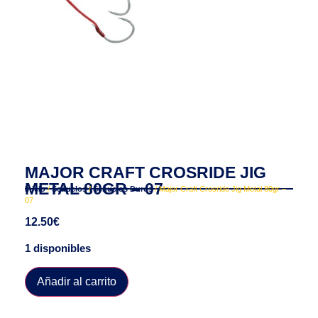
MAJOR CRAFT CROSRIDE JIG
METAL 80GR – 07
Inicio
/
Señuelos
/
Señuelos Duros
/ Major Craft Crosride Jig Metal 80gr –
07
12.50
€
1 disponibles
Añadir al carrito