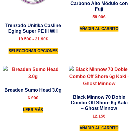
Carbono Alto Módulo con
Fuji
59.00
€
Trenzado Unitika Casline
AÑADIR AL CARRITO
Eging Super PE III WH
19.50
€
-
21.90
€
SELECCIONAR OPCIONES
Breaden Sumo Head 3.0g
Black Minnow 70 Doble
6.90
€
Combo Off Shore 6g Kaki
– Ghost Minnow
LEER MÁS
12.15
€
AÑADIR AL CARRITO