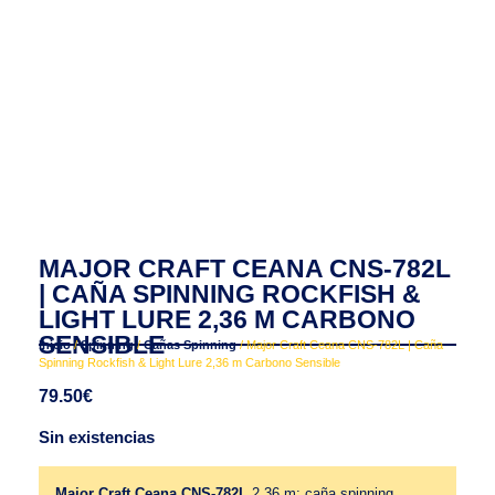
MAJOR CRAFT CEANA CNS-782L
| CAÑA SPINNING ROCKFISH &
LIGHT LURE 2,36 M CARBONO
SENSIBLE
Inicio
/
Spinning
/
Cañas Spinning
/ Major Craft Ceana CNS-782L | Caña
Spinning Rockfish & Light Lure 2,36 m Carbono Sensible
79.50
€
Sin existencias
Major Craft Ceana CNS-782L
2,36 m: caña spinning