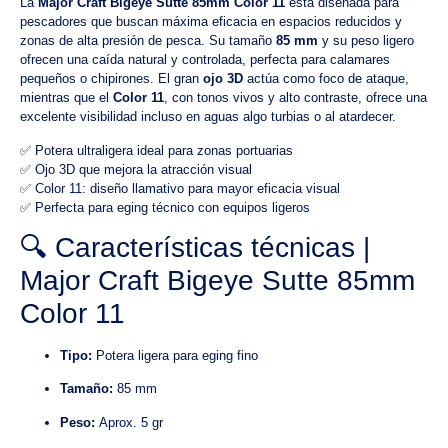
La
Major Craft Bigeye Sutte 85mm Color 11
está diseñada para
pescadores que buscan máxima eficacia en espacios reducidos y
zonas de alta presión de pesca. Su tamaño
85 mm
y su peso ligero
ofrecen una caída natural y controlada, perfecta para calamares
pequeños o chipirones. El gran
ojo 3D
actúa como foco de ataque,
mientras que el
Color 11
, con tonos vivos y alto contraste, ofrece una
excelente visibilidad incluso en aguas algo turbias o al atardecer.
✅ Potera ultraligera ideal para zonas portuarias
✅ Ojo 3D que mejora la atracción visual
✅ Color 11: diseño llamativo para mayor eficacia visual
✅ Perfecta para eging técnico con equipos ligeros
🔍 Características técnicas |
Major Craft Bigeye Sutte 85mm
Color 11
Tipo:
Potera ligera para eging fino
Tamaño:
85 mm
Peso:
Aprox. 5 gr