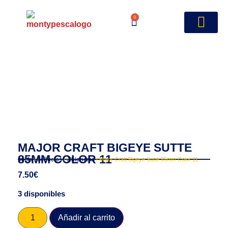
0
MAJOR CRAFT BIGEYE SUTTE
85MM COLOR 11
Inicio
/
Señuelos
/
Jibioneras
/ Major Craft Bigeye Sutte 85mm Color 11
7.50
€
3 disponibles
Añadir al carrito