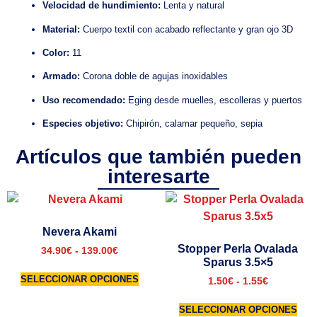
Velocidad de hundimiento:
Lenta y natural
Material:
Cuerpo textil con acabado reflectante y gran ojo 3D
Color:
11
Armado:
Corona doble de agujas inoxidables
Uso recomendado:
Eging desde muelles, escolleras y puertos
Especies objetivo:
Chipirón, calamar pequeño, sepia
Artículos que también pueden
interesarte
Nevera Akami
Stopper Perla Ovalada
34.90
€
-
139.00
€
Sparus 3.5×5
SELECCIONAR OPCIONES
1.50
€
-
1.55
€
SELECCIONAR OPCIONES