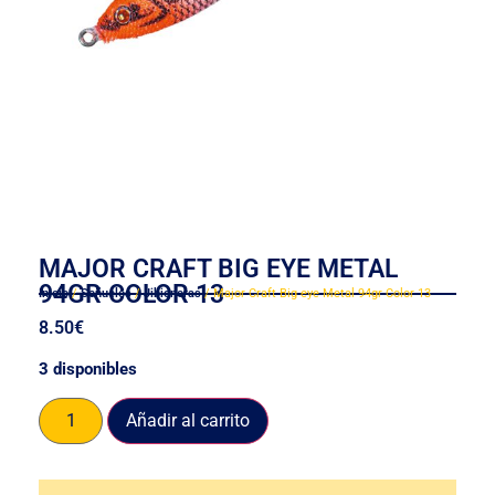
MAJOR CRAFT BIG EYE METAL
94GR COLOR 13
Inicio
/
Señuelos
/
Jibioneras
/ Major Craft Big eye Metal 94gr Color 13
8.50
€
3 disponibles
Añadir al carrito