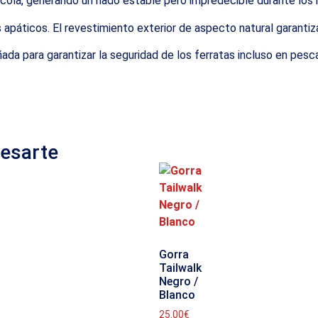
 cola, generando un nado estable pero impredecible durante los
apáticos. El revestimiento exterior de aspecto natural garantiza
da para garantizar la seguridad de los ferratas incluso en pesca 
resarte
Gorra
Tailwalk
Negro /
Blanco
25.00
€