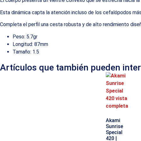
El cuerpo presenta un vientre convexo que se estrecha hacia la
Esta dinámica capta la atención incluso de los cefalópodos más 
Completa el perfil una cesta robusta y de alto rendimiento diseña
Peso: 5.7gr
Longitud: 87mm
Tamaño: 1.5
Artículos que también pueden inte
Akami
Sunrise
Special
420 |