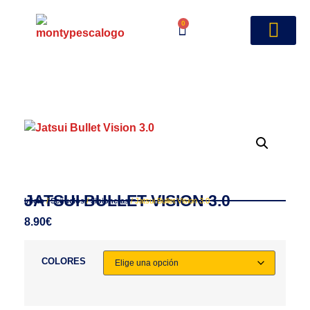
0
JATSUI BULLET VISION 3.0
Inicio
/
Señuelos
/
Jibioneras
/ Jatsui Bullet Vision 3.0
8.90
€
COLORES