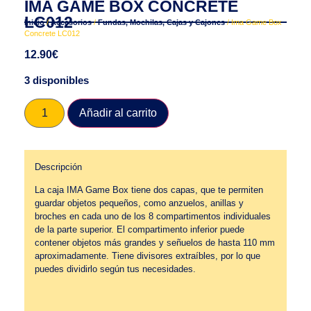
IMA GAME BOX CONCRETE
LC012
Inicio
/
Accesorios
/
Fundas, Mochilas, Cajas y Cajones
/ Ima Game Box
Concrete LC012
12.90
€
3 disponibles
Añadir al carrito
Descripción
La caja IMA Game Box tiene dos capas, que te permiten
guardar objetos pequeños, como anzuelos, anillas y
broches en cada uno de los 8 compartimentos individuales
de la parte superior. El compartimento inferior puede
contener objetos más grandes y señuelos de hasta 110 mm
aproximadamente. Tiene divisores extraíbles, por lo que
puedes dividirlo según tus necesidades.